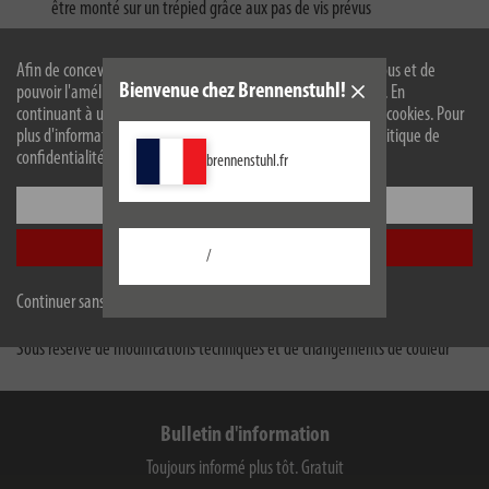
être monté sur un trépied grâce aux pas de vis prévus
Afin de concevoir notre site web de manière optimale pour vous et de
Bienvenue chez Brennenstuhl!
pouvoir l'améliorer en permanence, nous utilisons des cookies. En
Fiche produit UE
continuant à utiliser le site web, vous acceptez l'utilisation de cookies. Pour
plus d'informations sur les cookies, veuillez consulter notre politique de
confidentialité.
brennenstuhl.fr
Description
Configurer
Téléchargements
Accepter tout
/
Accessoires
Continuer sans accepter
Sous réserve de modifications techniques et de changements de couleur
Bulletin d'information
Toujours informé plus tôt. Gratuit