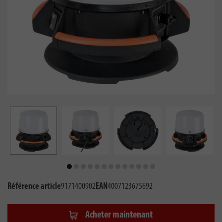
Référence article
9171400902
EAN
4007123675692
Acheter maintenant