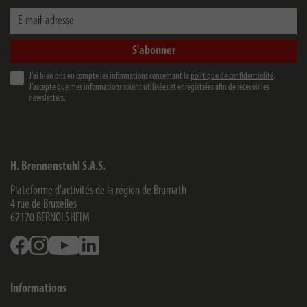
E-mail-adresse
S'abonner
J’ai bien pris en compte les informations concernant la
politique de confidentialité
.
J’accepte que mes informations soient utilisées et enregistrées afin de recevoir les
newsletters.
H. Brennenstuhl S.A.S.
Plateforme d'activités de la région de Brumath
4 rue de Bruxelles
67170
BERNOLSHEIM
Facebook
Instagram
Youtube
Linkedin
Informations