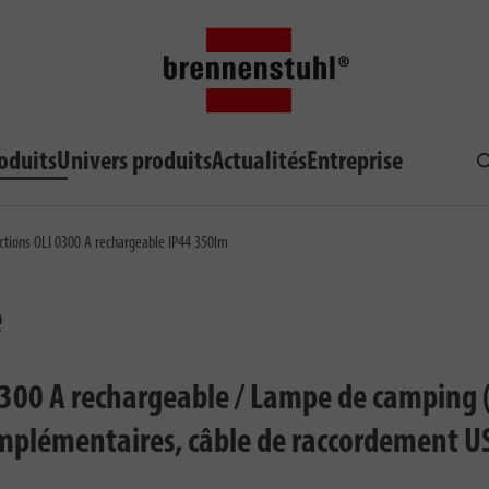
oduits
Univers produits
Actualités
Entreprise
R
tions OLI 0300 A rechargeable IP44 350lm
e
0300 A rechargeable / Lampe de camping 
omplémentaires, câble de raccordement U