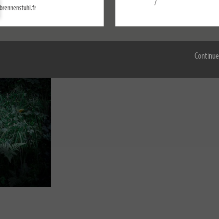
/
brennenstuhl.fr
Configurer
Accepter tout
Continue