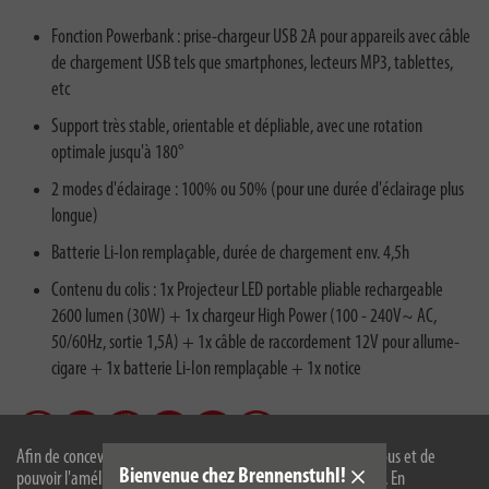
Fonction Powerbank : prise-chargeur USB 2A pour appareils avec câble
de chargement USB tels que smartphones, lecteurs MP3, tablettes,
etc
Support très stable, orientable et dépliable, avec une rotation
optimale jusqu'à 180°
2 modes d'éclairage : 100% ou 50% (pour une durée d'éclairage plus
longue)
Batterie Li-Ion remplaçable, durée de chargement env. 4,5h
Contenu du colis : 1x Projecteur LED portable pliable rechargeable
2600 lumen (30W) + 1x chargeur High Power (100 - 240V~ AC,
50/60Hz, sortie 1,5A) + 1x câble de raccordement 12V pour allume-
cigare + 1x batterie Li-Ion remplaçable + 1x notice
Afin de concevoir notre site web de manière optimale pour vous et de
Bienvenue chez Brennenstuhl!
pouvoir l'améliorer en permanence, nous utilisons des cookies. En