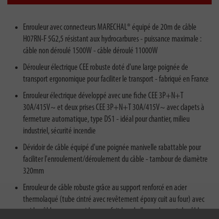
Enrouleur avec connecteurs MARECHAL® équipé de 20m de câble
H07RN-F 5G2,5 résistant aux hydrocarbures - puissance maximale :
câble non déroulé 1500W - câble déroulé 11000W
Dérouleur électrique CEE robuste doté d'une large poignée de
transport ergonomique pour faciliter le transport - fabriqué en France
Enrouleur électrique développé avec une fiche CEE 3P+N+T
30A/415V~ et deux prises CEE 3P+N+T 30A/415V~ avec clapets à
fermeture automatique, type DS1 - idéal pour chantier, milieu
industriel, sécurité incendie
Dévidoir de câble équipé d'une poignée manivelle rabattable pour
faciliter l'enroulement/déroulement du câble - tambour de diamètre
320mm
Enrouleur de câble robuste grâce au support renforcé en acier
thermolaqué (tube cintré avec revêtement époxy cuit au four) avec
guide-câble pour un guidage parfait lors de l'enroulement du câble