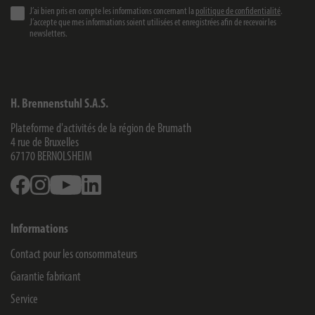
J’ai bien pris en compte les informations concernant la
politique de confidentialité
.
J’accepte que mes informations soient utilisées et enregistrées afin de recevoir les
newsletters.
H. Brennenstuhl S.A.S.
Plateforme d'activités de la région de Brumath
4 rue de Bruxelles
67170
BERNOLSHEIM
Facebook
Instagram
Youtube
Linkedin
Informations
Contact pour les consommateurs
Garantie fabricant
Service