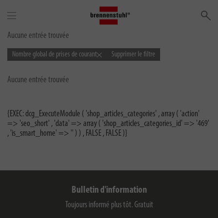
Re
Aucune entrée trouvée
Nombre global de prises de courant
Supprimer le filtre
Aucune entrée trouvée
{EXEC: dcg_ExecuteModule ( 'shop_articles_categories' , array ( 'action'
=> 'seo_short' , 'data' => array ( 'shop_articles_categories_id' => '469'
, 'is_smart_home' => '' ) ) , FALSE , FALSE )}
Bulletin d'information
Toujours informé plus tôt. Gratuit