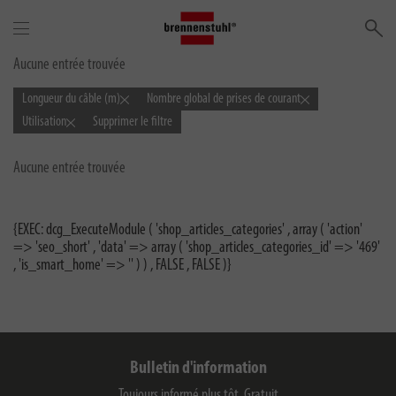
Re
Aucune entrée trouvée
Longueur du câble (m)
Nombre global de prises de courant
Utilisation
Supprimer le filtre
Aucune entrée trouvée
{EXEC: dcg_ExecuteModule ( 'shop_articles_categories' , array ( 'action'
=> 'seo_short' , 'data' => array ( 'shop_articles_categories_id' => '469'
, 'is_smart_home' => '' ) ) , FALSE , FALSE )}
Bulletin d'information
Toujours informé plus tôt. Gratuit