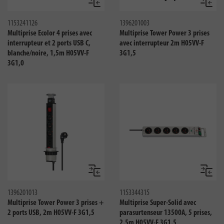
Comparer
Compar
1153241126
1396201003
Multiprise Ecolor 4 prises avec
Multiprise Tower Power 3 prises
interrupteur et 2 ports USB C,
avec interrupteur 2m H05VV-F
blanche/noire, 1,5m H05VV-F
3G1,5
3G1,0
Comparer
Compar
1396201013
1153344315
Multiprise Tower Power 3 prises +
Multiprise Super-Solid avec
2 ports USB, 2m H05VV-F 3G1,5
parasurtenseur 13500A, 5 prises,
2,5m H05VV-F 3G1,5