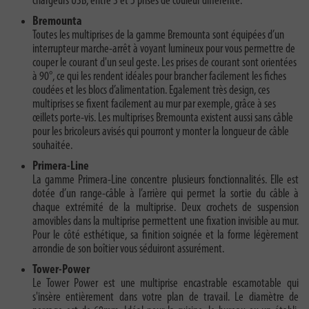
chargeurs USB, entre 3 et 5 prises de couleur différente.
Bremounta
Toutes les multiprises de la gamme Bremounta sont équipées d’un
interrupteur marche-arrêt à voyant lumineux pour vous permettre de
couper le courant d'un seul geste. Les prises de courant sont orientées
à 90°, ce qui les rendent idéales pour brancher facilement les fiches
coudées et les blocs d’alimentation. Egalement très design, ces
multiprises se fixent facilement au mur par exemple, grâce à ses
œillets porte-vis. Les multiprises Bremounta existent aussi sans câble
pour les bricoleurs avisés qui pourront y monter la longueur de câble
souhaitée.
Primera-Line
La gamme Primera-Line concentre plusieurs fonctionnalités. Elle est
dotée d’un range-câble à l’arrière qui permet la sortie du câble à
chaque extrémité de la multiprise. Deux crochets de suspension
amovibles dans la multiprise permettent une fixation invisible au mur.
Pour le côté esthétique, sa finition soignée et la forme légèrement
arrondie de son boîtier vous séduiront assurément.
Tower-Power
Le Tower Power est une multiprise encastrable escamotable qui
s'insère entièrement dans votre plan de travail. Le diamètre de