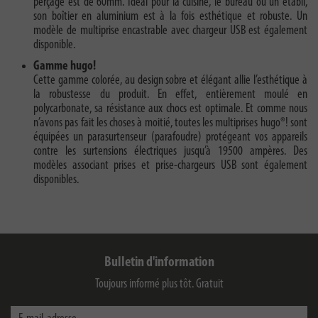
perçage est de 60mm. Idéal pour la cuisine, le bureau ou un établi,
son boîtier en aluminium est à la fois esthétique et robuste. Un
modèle de multiprise encastrable avec chargeur USB est également
disponible.
Gamme hugo!
Cette gamme colorée, au design sobre et élégant allie l’esthétique à
la robustesse du produit. En effet, entièrement moulé en
polycarbonate, sa résistance aux chocs est optimale. Et comme nous
n’avons pas fait les choses à moitié, toutes les multiprises hugo®! sont
équipées un parasurtenseur (parafoudre) protégeant vos appareils
contre les surtensions électriques jusqu’à 19500 ampères. Des
modèles associant prises et prise-chargeurs USB sont également
disponibles.
Bulletin d'information
Toujours informé plus tôt. Gratuit
E-mail-adresse