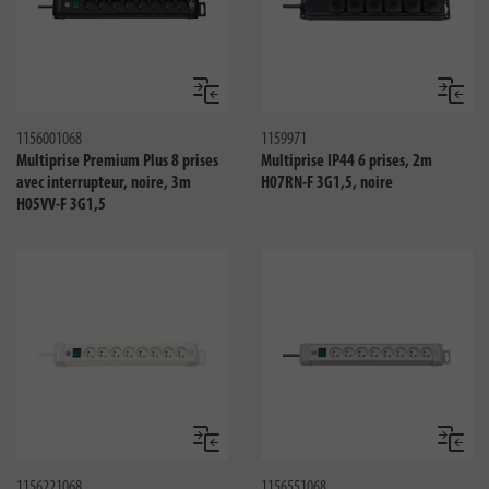
Comparer
Compar
1156001068
1159971
Multiprise Premium Plus 8 prises
Multiprise IP44 6 prises, 2m
avec interrupteur, noire, 3m
H07RN-F 3G1,5, noire
H05VV-F 3G1,5
Comparer
Compar
1156221068
1156551068