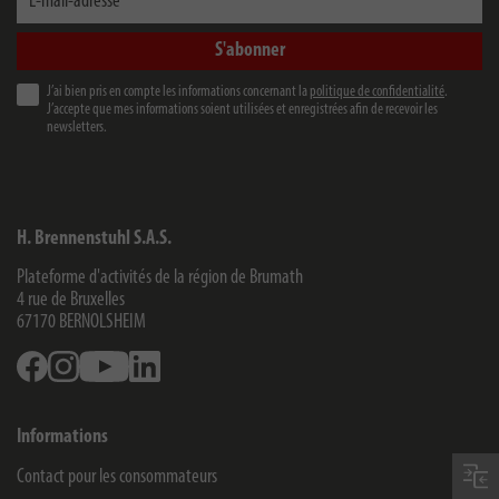
S'abonner
J’ai bien pris en compte les informations concernant la
politique de confidentialité
.
J’accepte que mes informations soient utilisées et enregistrées afin de recevoir les
newsletters.
H. Brennenstuhl S.A.S.
Plateforme d'activités de la région de Brumath
4 rue de Bruxelles
67170
BERNOLSHEIM
Facebook
Instagram
Youtube
Linkedin
Informations
Contact pour les consommateurs