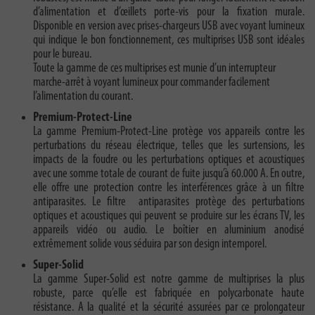
d’alimentation et d’œillets porte-vis pour la fixation murale.
Disponible en version avec prises-chargeurs USB avec voyant lumineux
qui indique le bon fonctionnement, ces multiprises USB sont idéales
pour le bureau.
Toute la gamme de ces multiprises est munie d’un interrupteur
marche-arrêt à voyant lumineux pour commander facilement
l’alimentation du courant.
Premium-Protect-Line
La gamme Premium-Protect-Line protège vos appareils contre les
perturbations du réseau électrique, telles que les surtensions, les
impacts de la foudre ou les perturbations optiques et acoustiques
avec une somme totale de courant de fuite jusqu’à 60.000 A. En outre,
elle offre une protection contre les interférences grâce à un filtre
antiparasites. Le filtre antiparasites protège des perturbations
optiques et acoustiques qui peuvent se produire sur les écrans TV, les
appareils vidéo ou audio. Le boîtier en aluminium anodisé
extrêmement solide vous séduira par son design intemporel.
Super-Solid
La gamme Super-Solid est notre gamme de multiprises la plus
robuste, parce qu’elle est fabriquée en polycarbonate haute
résistance. A la qualité et la sécurité assurées par ce prolongateur