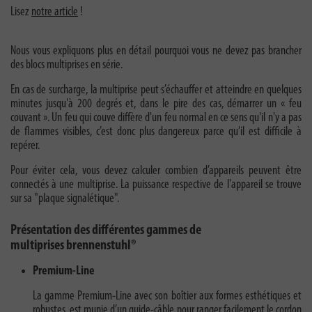
Lisez
notre article
!
Nous vous expliquons plus en détail pourquoi vous ne devez pas brancher
des blocs multiprises en série.
En cas de surcharge, la multiprise peut s’échauffer et atteindre en quelques
minutes jusqu'à 200 degrés et, dans le pire des cas, démarrer un « feu
couvant ». Un feu qui couve diffère d'un feu normal en ce sens qu'il n'y a pas
de flammes visibles, c’est donc plus dangereux parce qu'il est difficile à
repérer.
Pour éviter cela, vous devez calculer combien d’appareils peuvent être
connectés à une multiprise. La puissance respective de l'appareil se trouve
sur sa "plaque signalétique".
Présentation des différentes gammes de
multiprises
brennenstuhl®
Premium-Line
La gamme Premium-Line avec son boîtier aux formes esthétiques et
robustes, est munie d’un guide-câble pour ranger facilement le cordon