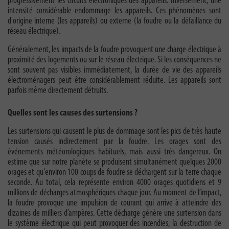
progressivement les circuits électroniques des appareils. Inversement, une
intensité considérable endommage les appareils. Ces phénomènes sont
d'origine interne (les appareils) ou externe (la foudre ou la défaillance du
réseau électrique).
Généralement, les impacts de la foudre provoquent une charge électrique à
proximité des logements ou sur le réseau électrique. Si les conséquences ne
sont souvent pas visibles immédiatement, la durée de vie des appareils
électroménagers peut être considérablement réduite. Les appareils sont
parfois même directement détruits.
Quelles sont les causes des surtensions ?
Les surtensions qui causent le plus de dommage sont les pics de très haute
tension causés indirectement par la foudre. Les orages sont des
événements météorologiques habituels, mais aussi très dangereux. On
estime que sur notre planète se produisent simultanément quelques 2000
orages et qu'environ 100 coups de foudre se déchargent sur la terre chaque
seconde. Au total, cela représente environ 4000 orages quotidiens et 9
millions de décharges atmosphériques chaque jour. Au moment de l’impact,
la foudre provoque une impulsion de courant qui arrive à atteindre des
dizaines de milliers d’ampères. Cette décharge génère une surtension dans
le système électrique qui peut provoquer des incendies, la destruction de