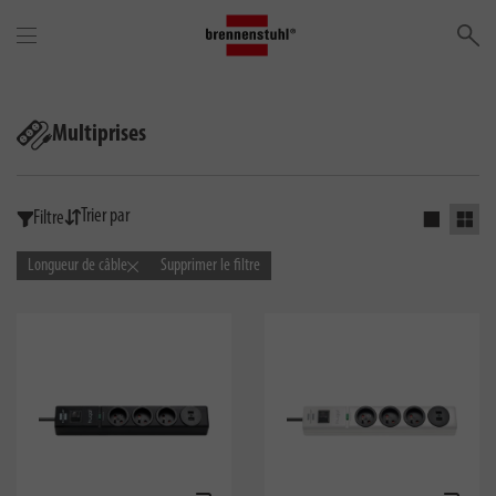
Re
Multiprises
Trier par
Filtre
Activer la
Activ
Longueur de câble
Supprimer le filtre