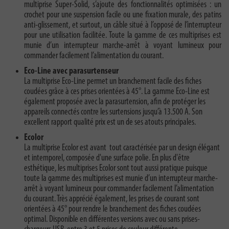
multiprise Super-Solid, s’ajoute des fonctionnalités optimisées : un
crochet pour une suspension facile ou une fixation murale, des patins
anti-glissement, et surtout, un câble situé à l’opposé de l’interrupteur
pour une utilisation facilitée. Toute la gamme de ces multiprises est
munie d’un interrupteur marche-arrêt à voyant lumineux pour
commander facilement l’alimentation du courant.
Eco-Line avec parasurtenseur
La multiprise Eco-Line permet un branchement facile des fiches
coudées grâce à ces prises orientées à 45°. La gamme Eco-Line est
également proposée avec la parasurtension, afin de protéger les
appareils connectés contre les surtensions jusqu’à 13.500 A. Son
excellent rapport qualité prix est un de ses atouts principales.
Ecolor
La multiprise Ecolor est avant tout caractérisée par un design élégant
et intemporel, composée d'une surface polie. En plus d'être
esthétique, les multiprises Ecolor sont tout aussi pratique puisque
toute la gamme des multiprises est munie d’un interrupteur marche-
arrêt à voyant lumineux pour commander facilement l’alimentation
du courant. Très apprécié également, les prises de courant sont
orientées à 45° pour rendre le branchement des fiches coudées
optimal. Disponible en différentes versions avec ou sans prises-