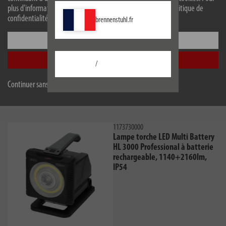
plus d'informations sur les cookies, veuillez consulter notre politique de
confidentialité.
brennenstuhl.fr
Ces projecteurs LED rechargeables fonctionnent au choix avec
Configurer
l'un des systèmes de batterie 18V préférés
Accepter tout
/
Les projecteurs brennenstuhl® Multi Battery 18V System permettent
l'utilisation de différents systèmes de batterie 18V (différentes classes Ah)
Continuer sans accepter
des fabricants Bosch Professional, Dewalt, Einhell, Fein, Festool, Flex, Hikoki,
Makita, Metabo CAS et Milwaukee
1173730000
Lampe torche LED Multi Battery
HL 3000 Professional à batterie
rechargeable, 1140+2160lm,
IP54