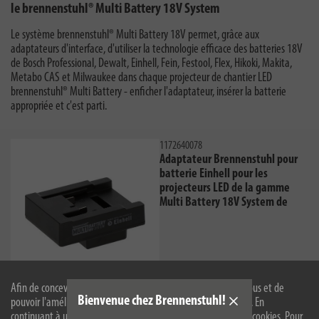
le brennenstuhl® Multi Battery 18V System
Le système brennenstuhl® Multi Battery 18V permet, grâce aux
adaptateurs d'interface, d'utiliser la technologie efficace des batteries 18V
de Bosch Professional, Dewalt, Einhell, Fein, Festool, Flex, Hikoki, Makita,
Metabo CAS et Milwaukee dans chaque projecteur de chantier LED
brennenstuhl® Multi Battery - enficher l'adaptateur, insérer la batterie
appropriée et c'est parti.
1172640078
Adaptateur Brennenstuhl pour
batterie Einhell pour les
projecteurs LED de la gamme
Multi Battery 18V System de
brennenstuhl®
Afin de concevoir notre site web de manière optimale pour vous et de
Bienvenue chez Brennenstuhl!
pouvoir l'améliorer en permanence, nous utilisons des cookies. En
Acheter maintenant
continuant à utiliser le site web, vous acceptez l'utilisation de cookies. Pour