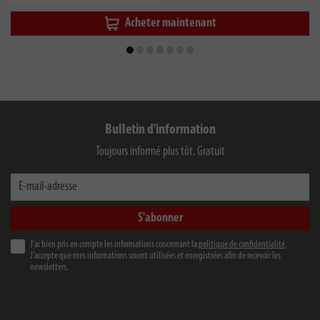
Acheter maintenant
Bulletin d'information
Toujours informé plus tôt. Gratuit
E-mail-adresse
S'abonner
J’ai bien pris en compte les informations concernant la
politique de confidentialité
.
J’accepte que mes informations soient utilisées et enregistrées afin de recevoir les
newsletters.