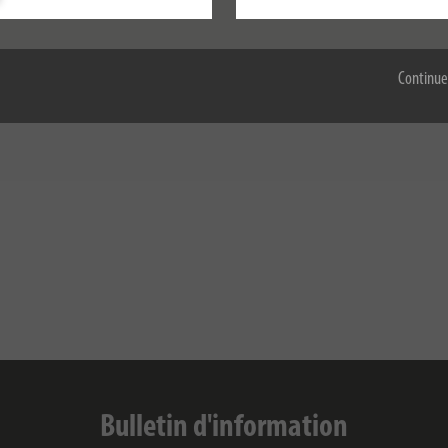
cet événement incontournable.
Accepter tout
sur ce que Brennenstuhl peut vous offrir.
Continue
ndez-vous sur
www.batimat.com
pour commander votre badge visiteur.
Bulletin d'information