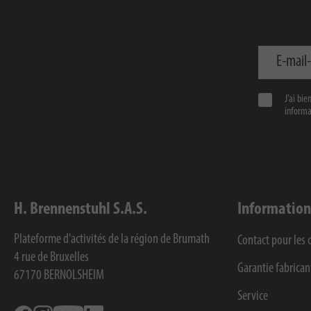
E-mail-adre
J’ai bi
informat
H. Brennenstuhl S.A.S.
Information
Plateforme d'activités de la région de Brumath
Contact pour le
4 rue de Bruxelles
Garantie fabrican
67170
BERNOLSHEIM
Service