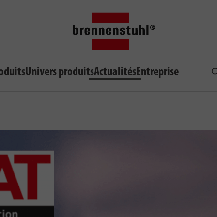
oduits
Univers produits
Actualités
Entreprise
R