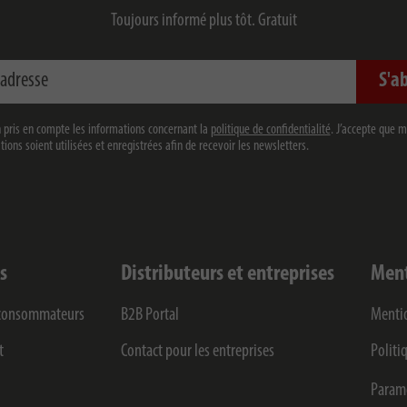
Toujours informé plus tôt. Gratuit
sse
S'a
en pris en compte les informations concernant la
politique de confidentialité
. J’accepte que 
ions soient utilisées et enregistrées afin de recevoir les newsletters.
s
Distributeurs et entreprises
Ment
s consommateurs
B2B Portal
Mentio
t
Contact pour les entreprises
Politi
Paramè