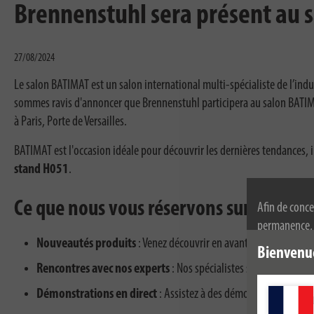
Brennenstuhl sera présent au 
27/08/2024
Le salon BATIMAT est un salon international multi-spécialiste de l’indu
sommes ravis d'annoncer que Brennenstuhl participera au salon BATIMA
à Paris, Porte de Versailles.
BATIMAT est l'occasion idéale pour découvrir les dernières tendances, i
stand H051
.
Ce que nous vous réservons sur notre st
Afin de conce
permanence, n
Nouveautés produits
: Venez découvrir en avant-première nos 
l'utilisation
Bienvenu
de confidenti
Rencontres avec nos experts
: Nos spécialistes seront sur plac
Démonstrations en direct
: Assistez à des démonstrations de no