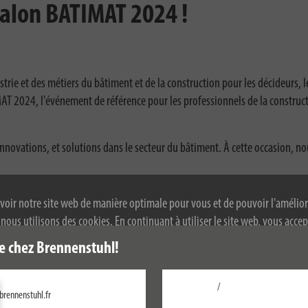
salon BATIMAT 2024 !
strie et des métiers du bâtiment et de la construction pour les décideurs, 
T 2024, l'événement de référence pour les professionnels de la construct
nnovations, et solutions dans le secteur du bâtiment. À cette occasion, nou
and :
voir notre site web de manière optimale pour vous et de pouvoir l'amélior
ous utilisons des cookies. En continuant à utiliser le site web, vous accep
dernières innovations et solutions spécialement conçues pour répondre au
 de cookies. Pour plus d'informations sur les cookies, veuillez consulter not
e chez Brennenstuhl!
alité.
e pour échanger avec vous, répondre à vos questions et vous conseiller dan
s produits pour en découvrir toutes les fonctionnalités et les avantages q
/
brennenstuhl.fr
Configurer