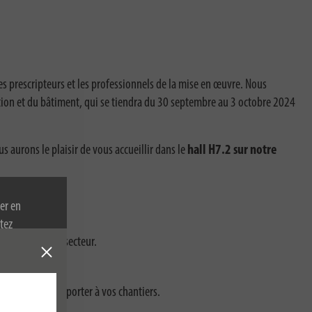
les prescripteurs et les professionnels de la mise en œuvre. Nous
ion et du bâtiment, qui se tiendra du 30 septembre au 3 octobre 2024
s aurons le plaisir de vous accueillir dans le
hall H7.2 sur notre
er en
tez
x exigences du secteur.
re politique
s vos projets.
u’ils peuvent apporter à vos chantiers.