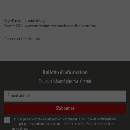
Page d'accueil
Actualités
Vacances 2021 : La caravane aventure avec enrouleur de câble de camping
Aucune entrée trouvée
Bulletin d'information
Toujours informé plus tôt. Gratuit
E-mail-adresse
S'abonner
J’ai bien pris en compte les informations concernant la
politique de confidentialité
.
J’accepte que mes informations soient utilisées et enregistrées afin de recevoir les
newsletters.