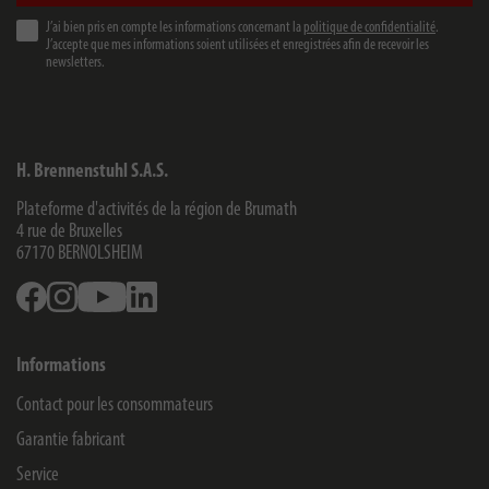
J’ai bien pris en compte les informations concernant la
politique de confidentialité
.
J’accepte que mes informations soient utilisées et enregistrées afin de recevoir les
newsletters.
H. Brennenstuhl S.A.S.
Plateforme d'activités de la région de Brumath
4 rue de Bruxelles
67170
BERNOLSHEIM
Facebook
Instagram
Youtube
Linkedin
Informations
Contact pour les consommateurs
Garantie fabricant
Service