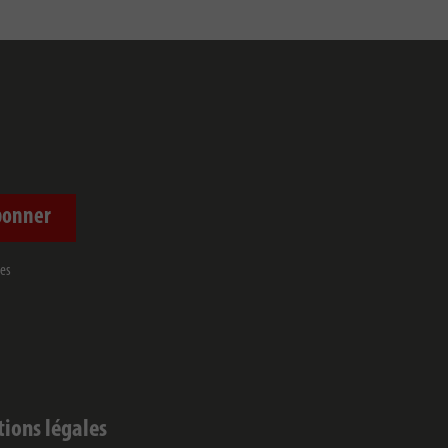
bonner
mes
ions légales