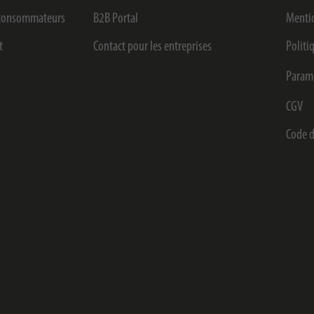
s consommateurs
B2B Portal
Mentio
t
Contact pour les entreprises
Politi
Paramè
CGV
Code d