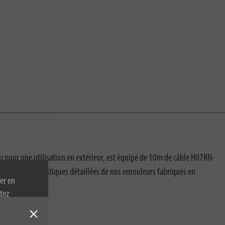
u pour une utilisation en extérieur, est équipé de 10m de câble H07RN-
us les caractéristiques détaillées de nos enrouleurs fabriqués en
er en
tez
re politique