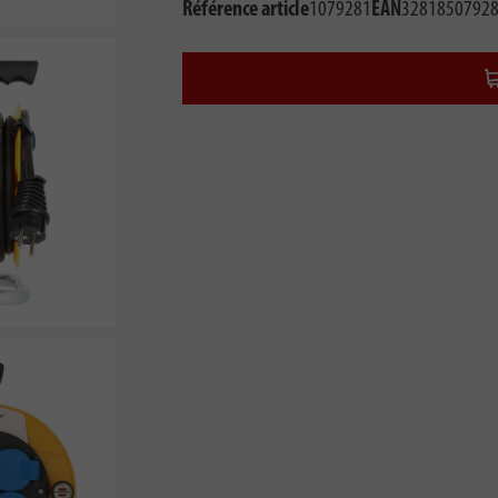
Référence article
1079281
EAN
3281850792