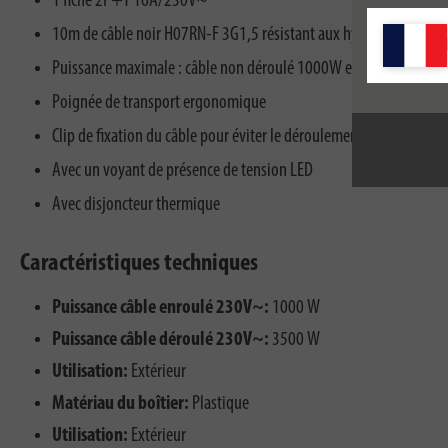
1 fiche 2P+T 16A/230V~
10m de câble noir H07RN-F 3G1,5 résistant aux hydrocarbures
Puissance maximale : câble non déroulé 1000W et câble déroul
Poignée de transport ergonomique
Clip de fixation du câble pour éviter le déroulement durant le tra
Avec un voyant de présence de tension LED
Avec disjoncteur thermique
Caractéristiques techniques
Puissance câble enroulé 230V~:
1000 W
Puissance câble déroulé 230V~:
3500 W
Utilisation:
Extérieur
Matériau du boîtier:
Plastique
Utilisation:
Extérieur