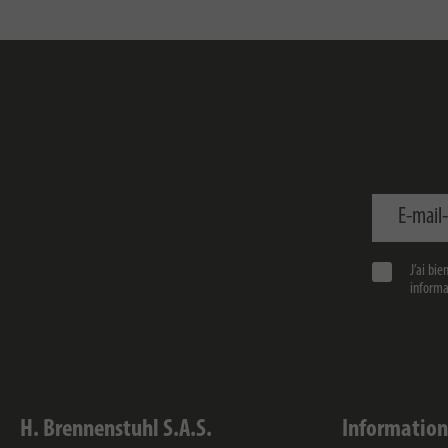
E-mail-adre
J’ai bi
informat
H. Brennenstuhl S.A.S.
Information