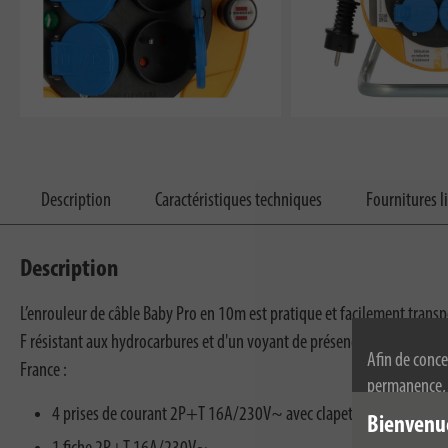
Description
Caractéristiques techniques
Fournitures l
Description
L’enrouleur de câble Baby Pro en 10m est pratique et facilement trans
F résistant aux hydrocarbures et d'un voyant de présence de tension LE
Afin de conce
France :
permanence, n
l'utilisation
4 prises de courant 2P+T 16A/230V~ avec clapets à fermeture 
Bienvenu
de confidenti