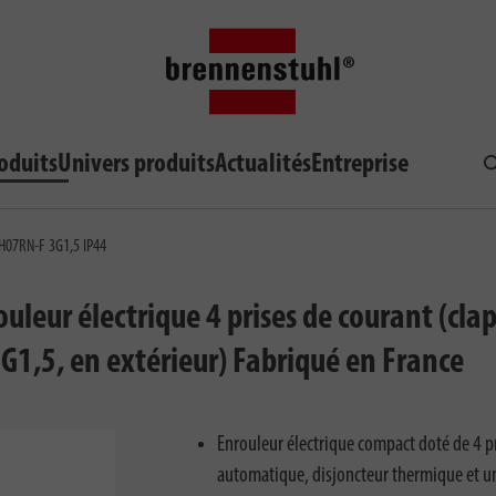
oduits
Univers produits
Actualités
Entreprise
R
 H07RN-F 3G1,5 IP44
ouleur électrique 4 prises de courant (cla
1,5, en extérieur) Fabriqué en France
Enrouleur électrique compact doté de 4 pr
automatique, disjoncteur thermique et un