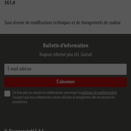
3G1,0
Sous réserve de modifications techniques et de changements de couleur
Bulletin d'information
Toujours informé plus tôt. Gratuit
E-mail-adresse
S'abonner
J’ai bien pris en compte les informations concernant la
politique de confidentialité
.
J’accepte que mes informations soient utilisées et enregistrées afin de recevoir les
newsletters.