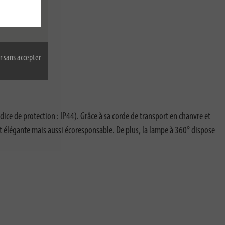
r sans accepter
dice de protection : IP44). Grâce à sa corde de transport en chanvre et
t élégante mais aussi écoresponsable. De plus, la lampe à 360° dispose