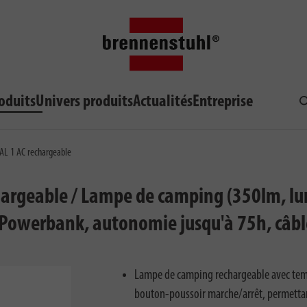
oduits
Univers produits
Actualités
Entreprise
R
AL 1 AC rechargeable
hargeable / Lampe de camping (350lm, lu
, Powerbank, autonomie jusqu'à 75h, câbl
Lampe de camping rechargeable avec temp
bouton-poussoir marche/arrêt, permettant