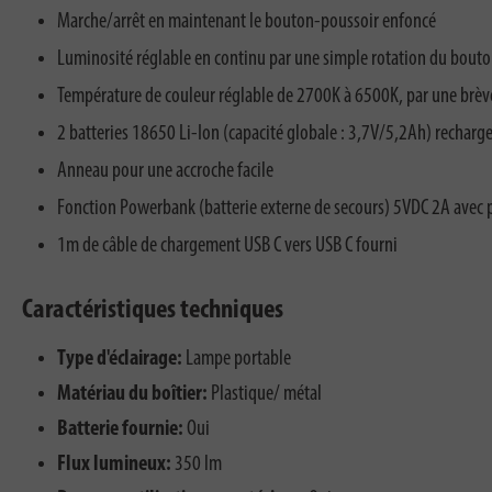
Marche/arrêt en maintenant le bouton-poussoir enfoncé
Luminosité réglable en continu par une simple rotation du bout
Température de couleur réglable de 2700K à 6500K, par une brève
2 batteries 18650 Li-Ion (capacité globale : 3,7V/5,2Ah) recharg
Anneau pour une accroche facile
Fonction Powerbank (batterie externe de secours) 5VDC 2A avec p
1m de câble de chargement USB C vers USB C fourni
Caractéristiques techniques
Type d'éclairage:
Lampe portable
Matériau du boîtier:
Plastique/ métal
Batterie fournie:
Oui
Flux lumineux:
350 lm