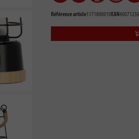
Référence article
1171800010
EAN
4007123