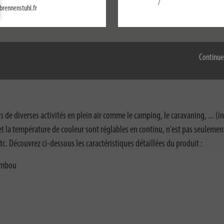
/
brennenstuhl.fr
Configurer
Accepter tout
Continue
ivrés avec le produit
Téléchargements
Accessoires
 de diverses activités en plein air comme le camping, le caravaning, ... (in
 la température de couleur sont réglables en continu, n'est pas seulemen
c. Découvrez ci-dessous les caractéristiques détaillées du produit :
bambou