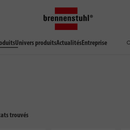
oduits
Univers produits
Actualités
Entreprise
R
tats trouvés