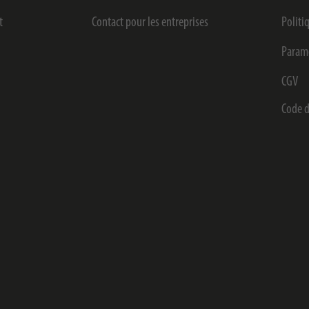
t
Contact pour les entreprises
Politi
Paramè
CGV
Code d