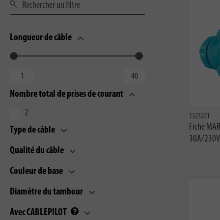
Longueur de câble
Nombre total de prises de courant
2
1323221
Fiche MA
Type de câble
30A/230V,
Qualité du câble
Couleur de base
Diamètre du tambour
Avec CABLEPILOT