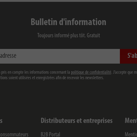
Bulletin d'information
Toujours informé plus tôt. Gratuit
sse
S'a
en pris en compte les informations concernant la
politique de confidentialité
. J’accepte que 
ions soient utilisées et enregistrées afin de recevoir les newsletters.
s
Distributeurs et entreprises
Ment
s consommateurs
B2B Portal
Mentio