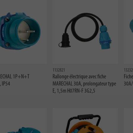
1132821
13232
RECHAL 1P+N+T
Rallonge électrique avec fiche
Fich
 IP54
MARECHAL 30A, prolongateur type
30A/
E, 1,5m H07RN-F 3G2,5