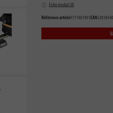
Fiche produit UE
Référence article
9171401901
EAN
3281854