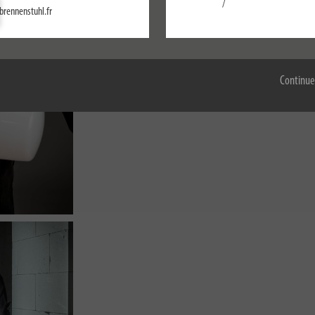
/
brennenstuhl.fr
Configurer
Accepter tout
Continue