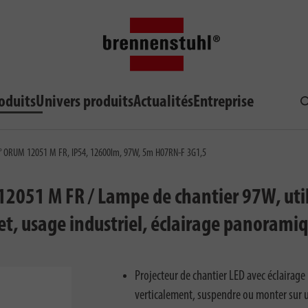
oduits
Univers produits
Actualités
Entreprise
R
360° ORUM 12051 M FR, IP54, 12600lm, 97W, 5m H07RN-F 3G1,5
12051 M FR / Lampe de chantier 97W, util
pet, usage industriel, éclairage panorami
Projecteur de chantier LED avec éclairage 
verticalement, suspendre ou monter sur un