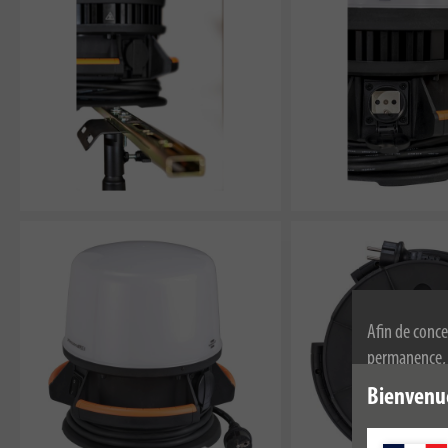
Afin de conce
permanence, n
l'utilisation
Bienvenu
de confidenti