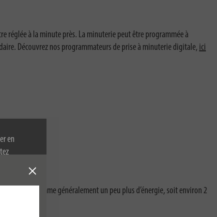
tre réglée à la minute près. La minuterie peut être programmée à
daire. Découvrez nos programmateurs de prise à minuterie digitale,
ici
er en
tez
re politique
digitale consomme généralement un peu plus d’énergie, soit environ 2