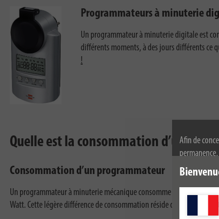
Programmateurs à minuterie dig
Un programmateur à minuterie digitale est cont
différents moments, à des jours différents ce
!
Quelle est la consommation d’un prog
Afin de conce
permanence, n
l'utilisation
Consommation d’un programmateur
Bienvenu
de confidenti
Un programmateur à minuterie mécanique consomme environ 1 Watt par 
Watt. Cette légère différence de consommation réside dans l’écran LCD.