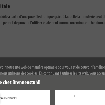
itale
rôlé à partir d’une puce électronique grâce à laquelle la minuterie peut ê
 qui permet de pouvoir l’utiliser également comme une minuterie hebdoma
rammateur ?
voir notre site web de manière optimale pour vous et de pouvoir l'amélior
ous utilisons des cookies. En continuant à utiliser le site web, vous accep
 de cookies. Pour plus d'informations sur les cookies, veuillez consulter not
e chez Brennenstuhl!
alité.
heure. Ce qui signifie 24 Watt par jour. Un programmateur à minuterie 
/
brennenstuhl.fr
Configurer