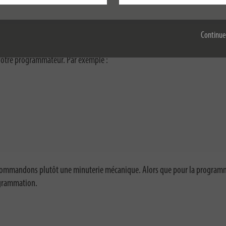
Accepter tout
 types d'appareils ?
Continue
 votre programmateur. Par exemple :
recommandons plutôt une minuterie mécanique. Alors que pour la progra
ogrammation.