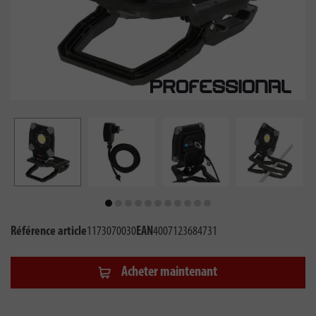
Référence article
1173070030
EAN
4007123684731
Acheter maintenant