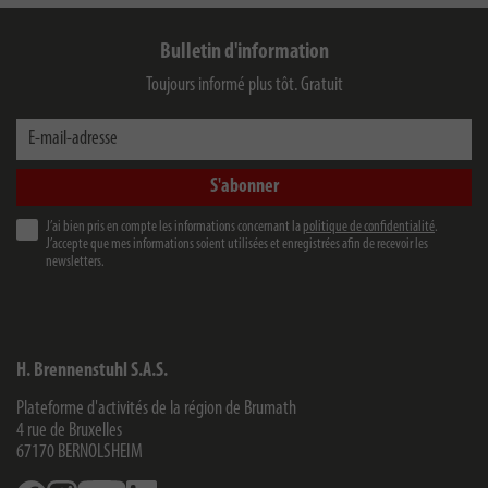
Bulletin d'information
Toujours informé plus tôt. Gratuit
E-mail-adresse
S'abonner
J’ai bien pris en compte les informations concernant la
politique de confidentialité
.
J’accepte que mes informations soient utilisées et enregistrées afin de recevoir les
newsletters.
H. Brennenstuhl S.A.S.
Plateforme d'activités de la région de Brumath
4 rue de Bruxelles
67170
BERNOLSHEIM