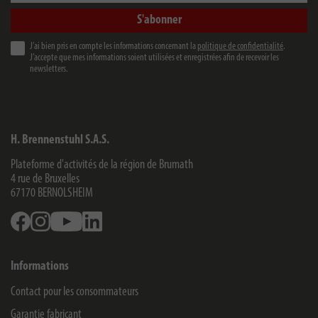
S'abonner
J’ai bien pris en compte les informations concernant la
politique de confidentialité
.
J’accepte que mes informations soient utilisées et enregistrées afin de recevoir les
newsletters.
H. Brennenstuhl S.A.S.
Plateforme d'activités de la région de Brumath
4 rue de Bruxelles
67170
BERNOLSHEIM
Facebook
Instagram
Youtube
Linkedin
Informations
Contact pour les consommateurs
Garantie fabricant