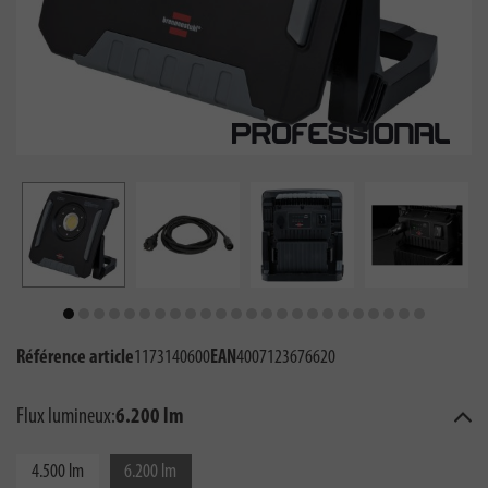
Référence article
1173140600
EAN
4007123676620
Flux lumineux:
6.200 lm
4.500 lm
6.200 lm