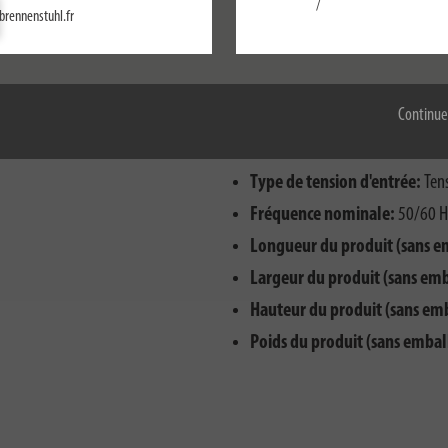
/
brennenstuhl.fr
Configurer
Durée de vie (L70B50):
54000
Angle de faisceau:
108 °
Accepter tout
Puissance en mode veille:
0 
Continue
Min. Tension d'entrée nomina
Max. Tension d'entrée nomin
Type de tension d'entrée:
Tens
Fréquence nominale:
50/60 H
Longueur du produit (sans e
Largeur du produit (sans emb
Hauteur du produit (sans em
Poids du produit (sans embal