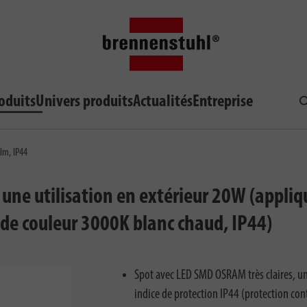
oduits
Univers produits
Actualités
Entreprise
R
lm, IP44
une utilisation en extérieur 20W (appliqu
e couleur 3000K blanc chaud, IP44)
Spot avec LED SMD OSRAM très claires, un
indice de protection IP44 (protection cont