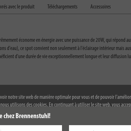
ivrés avec le produit
Téléchargements
Accessoires
êmement économe en énergie avec une puissance de 20W, qui répond aux ex
ons d'eau), ce spot convient non seulement à l'éclairage intérieur mais au
éficient d'une durée de vie exceptionnellement longue et leur diffusion 
voir notre site web de manière optimale pour vous et de pouvoir l'amélior
ous utilisons des cookies. En continuant à utiliser le site web, vous accep
 de cookies. Pour plus d'informations sur les cookies, veuillez consulter not
e chez Brennenstuhl!
alité.