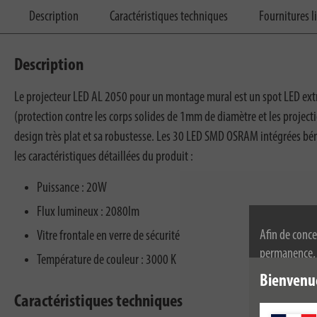
Description
Caractéristiques techniques
Fournitures l
Description
Le projecteur LED AL 2050 pour un montage mural est un spot LED extr
(protection contre les corps solides de 1mm de diamètre et les projecti
design très plat et sa robustesse. Les 30 LED SMD OSRAM intégrées bén
les caractéristiques détaillées du produit :
Puissance : 20W
Flux lumineux : 2080lm
Afin de conce
Vitre frontale en verre de sécurité
permanence, n
Température de couleur : 3000 K
l'utilisation
Bienvenu
de confidenti
Caractéristiques techniques