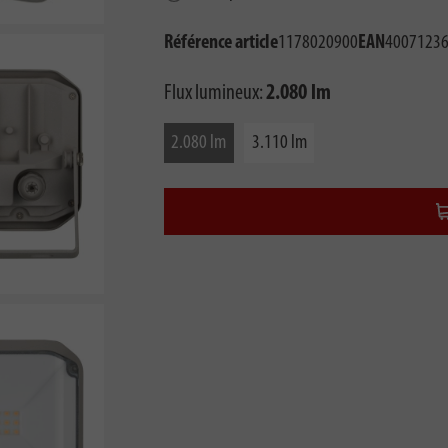
Référence article
1178020900
EAN
4007123
Flux lumineux:
2.080 lm
2.080 lm
3.110 lm