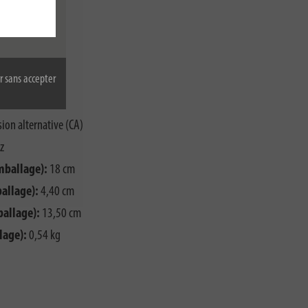
 h
W
r sans accepter
le:
220 V
ale:
240 V
ion alternative (CA)
z
mballage):
18 cm
allage):
4,40 cm
ballage):
13,50 cm
lage):
0,54 kg