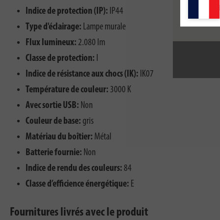
Indice de protection (IP):
IP44
Type d'éclairage:
Lampe murale
Flux lumineux:
2.080 lm
Classe de protection:
I
Indice de résistance aux chocs (IK):
IK07
Température de couleur:
3000 K
Avec sortie USB:
Non
Couleur de base:
gris
Matériau du boîtier:
Métal
Batterie fournie:
Non
Indice de rendu des couleurs:
84
Classe d’efficience énergétique:
E
Fournitures livrés avec le produit