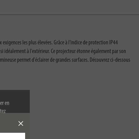
igences les plus élevées. Grâce à l'indice de protection IP44
ssi idéalement à l'extérieur. Ce projecteur étonne également par son
lumineuse permet d'éclairer de grandes surfaces. Découvrez ci-dessous
er en
tez
re politique