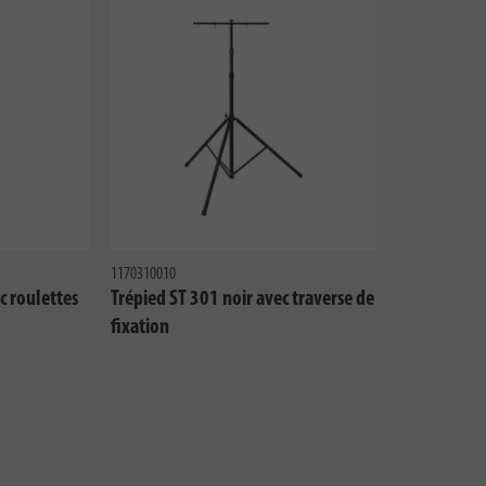
1170310010
c roulettes
Trépied ST 301 noir avec traverse de
fixation