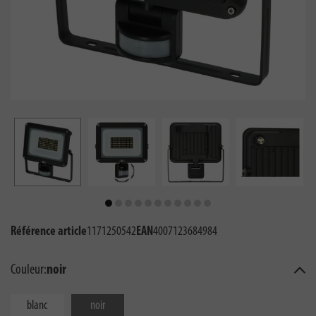
Référence article
1171250542
EAN
4007123684984
Couleur:
noir
blanc
noir