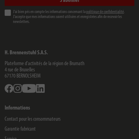
S'abonner
J’ai bien pris en compte les informations concernant la
politique de confidentialité
.
J’accepte que mes informations soient utilisées et enregistrées afin de recevoir les
newsletters.
H. Brennenstuhl S.A.S.
Plateforme d'activités de la région de Brumath
4 rue de Bruxelles
67170
BERNOLSHEIM
Facebook
Instagram
Youtube
Linkedin
Informations
Contact pour les consommateurs
Garantie fabricant