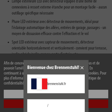
Lampe extérieure LED avec détecteur équipée d'une borne de
connexions à ressort externe étanche pour un montage facile - aucun
outillage spécifique nécessaire
Phare LED extérieur avec détecteur de mouvements, idéal pour
l'éclairage automatique des allées, entrées de garage, passages - un
moyen de dissuasion efficace contre l'effraction et le vol
Spot LED extérieur avec capteur de mouvements, détecteur
orientable horizontalement et verticalement- convient pour terrasse,
jardin, abri de jardin, garage, porte d'entrée, etc
Afin de concevoir notre site web de manière optimale pour vous et de
Bienvenue chez Brennenstuhl!
pouvoir l'améliorer en permanence, nous utilisons des cookies. En
continuant à utiliser le site web, vous acceptez l'utilisation de cookies. Pour
plus d'informations sur les cookies, veuillez consulter notre politique de
confidentialité.
brennenstuhl.fr
Configurer
Fiche produit UE
Accepter tout
/