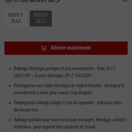
Type de câble:
H05VV-F 3G1,5
H05VV-F
H05VV-F
3G1,0
3G1,5
Acheter maintenant
Rallonge électrique pratique et peu encombrante - fiche 2P+T
16A/230V~ et prise électrique 2P+T 16A/230V~
Prolongateur avec câble électrique de couleur blanche - idéal pour le
raccordement à votre prise murale trop éloignée
Prolongateur rallonge adapté à tous les appareils - utilisation dans
des locaux secs
Rallonge parfaite pour tous vos besoins ménagers, bricolage, activités
d'intérieur - pour acquérir une souplesse de travail