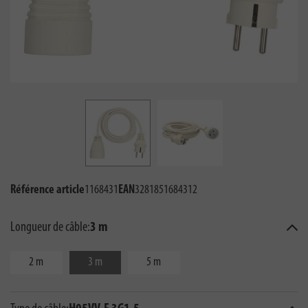
Référence article
1168431
EAN
3281851684312
Longueur de câble:
3 m
2 m
3 m
5 m