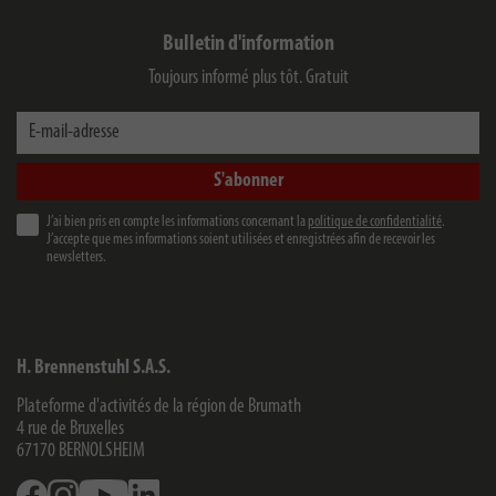
Bulletin d'information
Toujours informé plus tôt. Gratuit
E-mail-adresse
S'abonner
J’ai bien pris en compte les informations concernant la
politique de confidentialité
.
J’accepte que mes informations soient utilisées et enregistrées afin de recevoir les
newsletters.
H. Brennenstuhl S.A.S.
Plateforme d'activités de la région de Brumath
4 rue de Bruxelles
67170
BERNOLSHEIM
Facebook
Instagram
Youtube
Linkedin