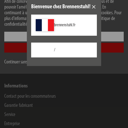
Afin de concevoir notre site web de manière optimale pour vous et de
J’accepte que mes informations soient utilisées et enregistrées afin de recevoir les
Bienvenue chez Brennenstuhl!
pouvoir l'améliorer en permanence, nous utilisons des cookies. En
newsletters.
continuant à utiliser le site web, vous acceptez l'utilisation de cookies. Pour
plus d'informations sur les cookies, veuillez consulter notre politique de
confidentialité.
brennenstuhl.fr
H. Brennenstuhl S.A.S.
Configurer
Plateforme d'activités de la région de Brumath
Accepter tout
/
4 rue de Bruxelles
67170
BERNOLSHEIM
Continuer sans accepter
Facebook
Instagram
Youtube
Linkedin
Informations
Contact pour les consommateurs
Garantie fabricant
Service
Entreprise