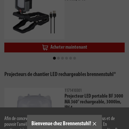
Acheter maintenant
Projecteurs de chantier LED rechargeables brennenstuhl®
1171410301
Projecteur LED portable BF 3000
MA 360° rechargeable, 3000lm,
IP54
Afin de concevoir notre site web de manière optimale pour vous et de
Bienvenue chez Brennenstuhl!
pouvoir l'améliorer en permanence, nous utilisons des cookies. En