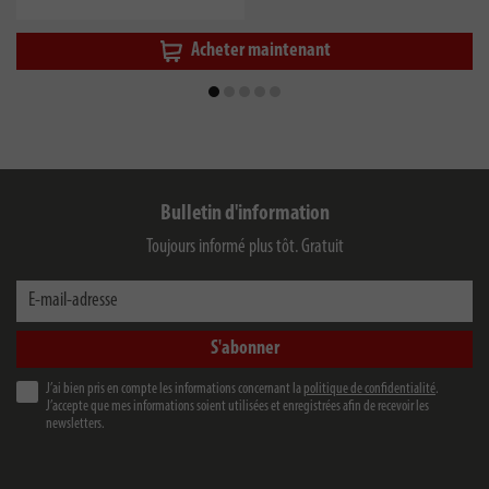
Acheter maintenant
Bulletin d'information
Toujours informé plus tôt. Gratuit
E-mail-adresse
S'abonner
J’ai bien pris en compte les informations concernant la
politique de confidentialité
.
J’accepte que mes informations soient utilisées et enregistrées afin de recevoir les
newsletters.