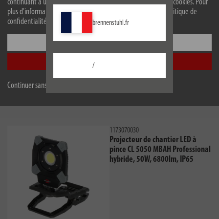
continuant à utiliser le site web, vous acceptez l'utilisation de cookies. Pour
plus d'informations sur les cookies, veuillez consulter notre politique de
confidentialité.
brennenstuhl.fr
Configurer
Acheter maintenant
Accepter tout
/
Continuer sans accepter
Projecteurs de chantier LED hybrides - sur batterie et sur
secteur
1173070030
Projecteur de chantier LED à
pince CL 5050 MBAH Professional
hybride, 50W, 6800lm, IP65