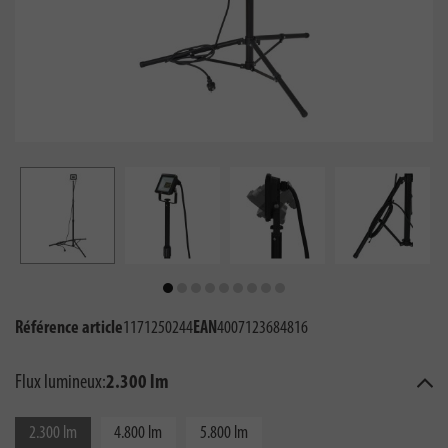
Référence article
1171250244
EAN
4007123684816
Flux lumineux:
2.300 lm
2.300 lm
4.800 lm
5.800 lm