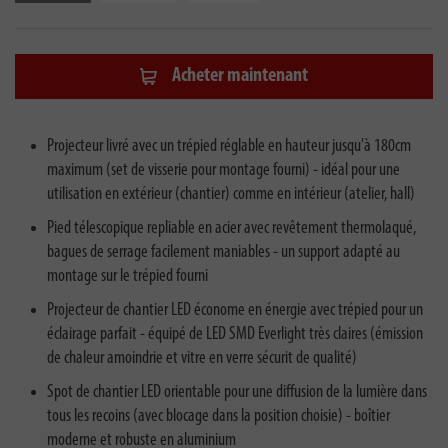
Acheter maintenant
Projecteur livré avec un trépied réglable en hauteur jusqu'à 180cm
maximum (set de visserie pour montage fourni) - idéal pour une
utilisation en extérieur (chantier) comme en intérieur (atelier, hall)
Pied télescopique repliable en acier avec revêtement thermolaqué,
bagues de serrage facilement maniables - un support adapté au
montage sur le trépied fourni
Projecteur de chantier LED économe en énergie avec trépied pour un
éclairage parfait - équipé de LED SMD Everlight très claires (émission
de chaleur amoindrie et vitre en verre sécurit de qualité)
Spot de chantier LED orientable pour une diffusion de la lumière dans
tous les recoins (avec blocage dans la position choisie) - boîtier
moderne et robuste en aluminium