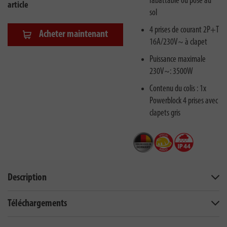
rabattable ou posé au
article
sol
4 prises de courant 2P+T
Acheter maintenant
16A/230V~ à clapet
Puissance maximale
230V~: 3500W
Contenu du colis : 1x
Powerblock 4 prises avec
clapets gris
Description
Téléchargements