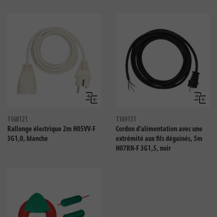
Comparer
Compar
1168121
1169151
Rallonge électrique 2m H05VV-F
Cordon d'alimentation avec une
3G1,0, blanche
extrémité aux fils dégainés, 5m
H07RN-F 3G1,5, noir