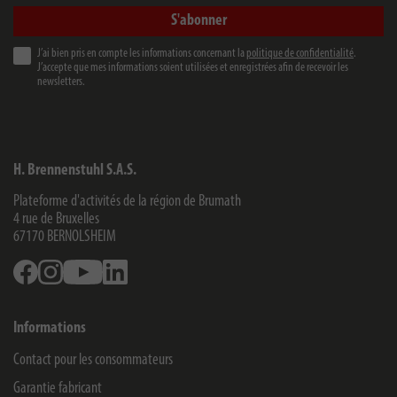
S'abonner
J’ai bien pris en compte les informations concernant la
politique de confidentialité
.
J’accepte que mes informations soient utilisées et enregistrées afin de recevoir les
newsletters.
H. Brennenstuhl S.A.S.
Plateforme d'activités de la région de Brumath
4 rue de Bruxelles
67170
BERNOLSHEIM
Facebook
Instagram
Youtube
Linkedin
Informations
Contact pour les consommateurs
Garantie fabricant