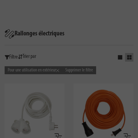
Rallonges électriques
Trier par
Filtre
Activer la
Activ
Pour une utilisation en extérieur
Supprimer le filtre