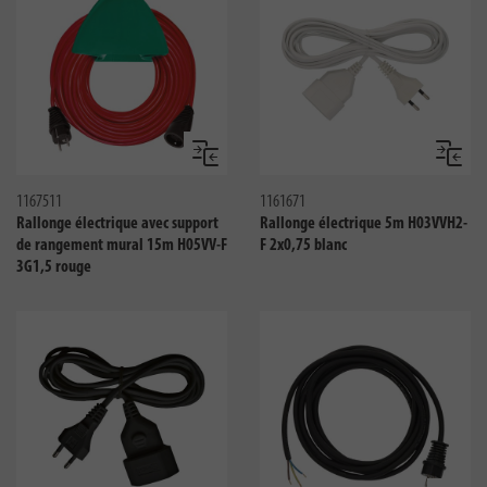
Comparer
Compar
1167511
1161671
Rallonge électrique avec support
Rallonge électrique 5m H03VVH2-
de rangement mural 15m H05VV-F
F 2x0,75 blanc
3G1,5 rouge