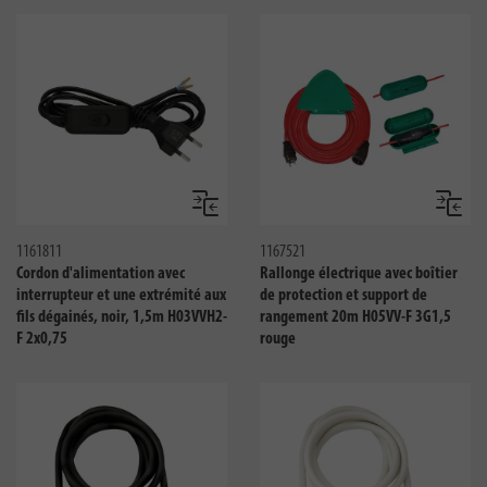
Comparer
Compar
1161811
1167521
Cordon d'alimentation avec
Rallonge électrique avec boîtier
interrupteur et une extrémité aux
de protection et support de
fils dégainés, noir, 1,5m H03VVH2-
rangement 20m H05VV-F 3G1,5
F 2x0,75
rouge