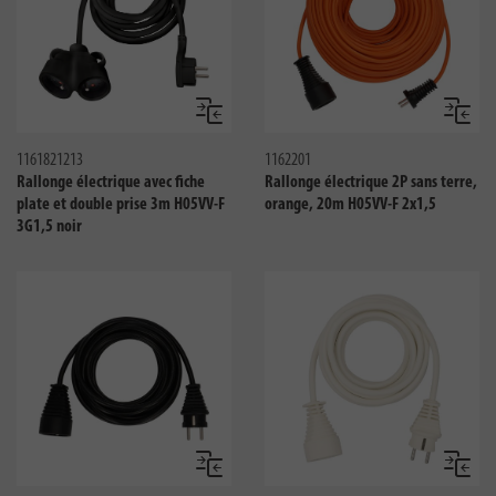
Comparer
Compar
1161821213
1162201
Rallonge électrique avec fiche
Rallonge électrique 2P sans terre,
plate et double prise 3m H05VV-F
orange, 20m H05VV-F 2x1,5
3G1,5 noir
Comparer
Compar