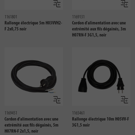
Comparer
Compar
1161801
1169131
Rallonge électrique 5m H03VVH2-
Cordon d'alimentation avec une
F 2x0,75 noir
extrémité aux fils dégainés, 3m
H07RN-F 3G1,5, noir
Comparer
Compar
1169451
1165461
Cordon d'alimentation avec une
Rallonge électrique 10m H05VV-F
extrémité aux fils dégainés, 5m
3G1,5 noir
H07RN-F 2x1,5, noir