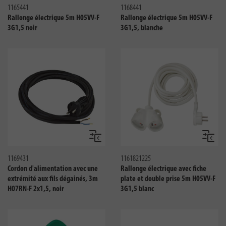
1165441
1168441
Rallonge électrique 5m H05VV-F
Rallonge électrique 5m H05VV-F
3G1,5 noir
3G1,5, blanche
Comparer
Compar
1169431
1161821225
Cordon d'alimentation avec une
Rallonge électrique avec fiche
extrémité aux fils dégainés, 3m
plate et double prise 5m H05VV-F
H07RN-F 2x1,5, noir
3G1,5 blanc