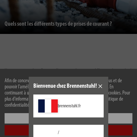
Quels sont les différents types de prises de courant ?
Notre gamme de rallonges électriques
brennenstuhl® est très variée à
travers ses différentes
longueurs de câbles, ses couleurs, sa qualité, de fiches
Afin de concevoir notre site web de manière optimale pour vous et de
de raccordement CEE et d'autres équipements supplémentaires pertinents
Bienvenue chez Brennenstuhl!
pouvoir l'améliorer en permanence, nous utilisons des cookies. En
et astucieux. Les possibilités multiples d'utilisation des rallonges se
continuant à utiliser le site web, vous acceptez l'utilisation de cookies. Pour
déclinent de l'utilisation en intérieur, à l'utilisation sur des chantiers en
plus d'informations sur les cookies, veuillez consulter notre politique de
passant par l'utilisation permanente en extérieur.
confidentialité.
brennenstuhl.fr
Quelle est la rallonge électrique qui correspond le mieux à vos besoins ?
Configurer
Découvrez quelle rallonge électrique répond le mieux à vos attentes en
utilisant les paramètres de filtrage.
Accepter tout
/