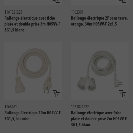
Comparer
Compar
1161821223
1162301
Rallonge électrique avec fiche
Rallonge électrique 2P sans terre,
plate et double prise 3m H05VV-F
orange, 30m H05VV-F 2x1,5
3G1,5 blanc
Comparer
Compar
1168461
1161821222
Rallonge électrique 10m H05VV-F
Rallonge électrique avec fiche
3G1,5, blanche
plate et double prise 2m H05VV-F
3G1,5 blanc